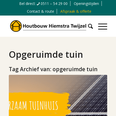
Bel direct:
0511 – 54 29 00
Openingstijden
Contact & route
Afspraak & offerte
Opgeruimde tuin
Tag Archief van:
opgeruimde tuin