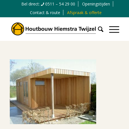
Bel direct:
0511 – 54 29 00
Openingstijden
Contact & route
Afspraak & offerte