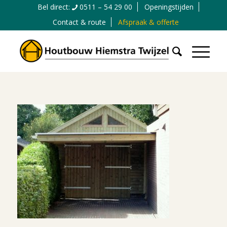
Bel direct:
0511 – 54 29 00
Openingstijden
Contact & route
Afspraak & offerte