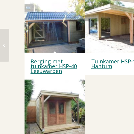
Berging met
overkapping HSP-10
Dronrijp
Berging met
Tuinkamer HSP-
tuinkamer HSP-40
Hantum
Leeuwarden