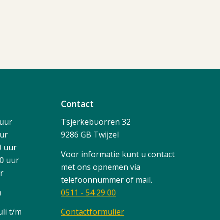
Contact
 uur
Tsjerkebuorren 32
uur
9286 GB Twijzel
0 uur
Voor informatie kunt u contact
00 uur
met ons opnemen via
ur
telefoonnummer of mail.
n
0511 - 54 29 00
li t/m
Contactformulier