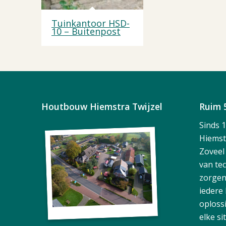
Tuinkantoor HSD-
10 – Buitenpost
Houtbouw Hiemstra Twijzel
Ruim 
Sinds 
Hiemst
Zoveel
van te
zorgen
iedere
oploss
elke si