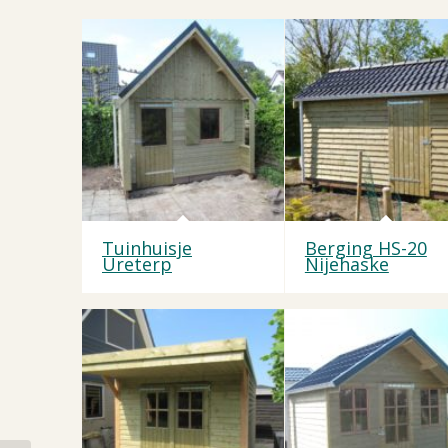
Tuinhuisje
Berging HS-20
Ureterp
Nijehaske