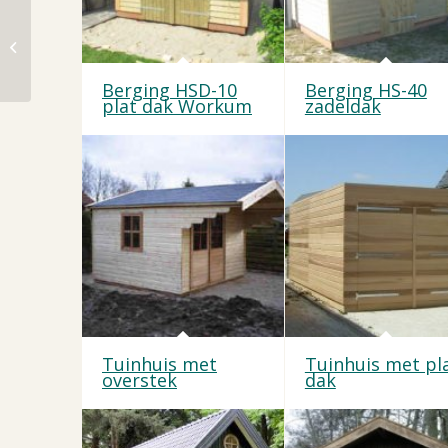
Wagenschuur
Berging HSD-10
Berging HS-40
plat dak Workum
zadeldak
Tuinhuis met
Tuinhuis met pl
overstek
dak