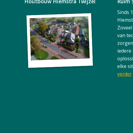
Houtbouw Hiemstra Twijzel
Ruim 
Sinds 
Hiemst
Zoveel
van te
zorgen
iedere
oploss
elke si
verder