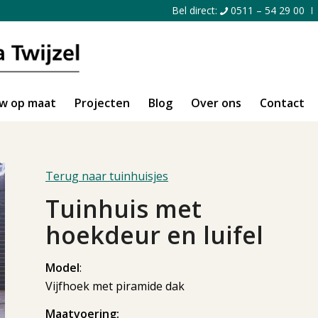
Bel direct:
0511 – 54 29 00
w op maat
Projecten
Blog
Over ons
Contact
Terug naar tuinhuisjes
Tuinhuis met
hoekdeur en luifel
Model
:
Vijfhoek met piramide dak
Maatvoering: