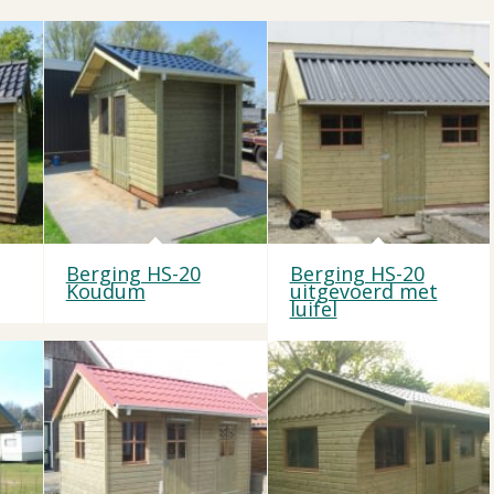
Berging HS-20
Berging HS-20
Koudum
uitgevoerd met
luifel