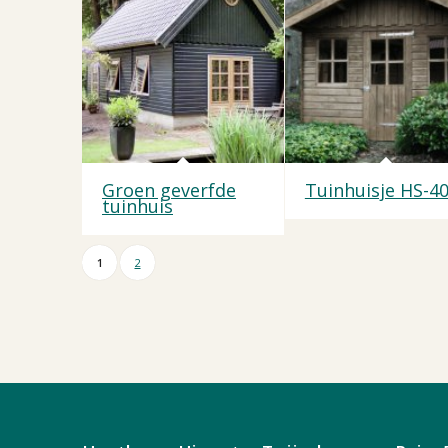
Groen geverfde
Tuinhuisje HS-4
tuinhuis
1
2