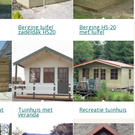
Berging luifel
Berging HS-20
zadeldak HS20
met luifel
at
Tuinhuis met
Recreatie tuinhuis
veranda