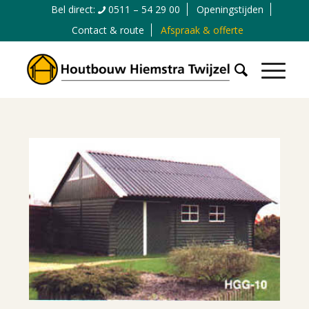
Bel direct:
0511 – 54 29 00
Openingstijden
Contact & route
Afspraak & offerte