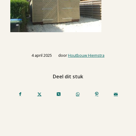
/
4 april 2025
door
Houtbouw Hiemstra
Deel dit stuk