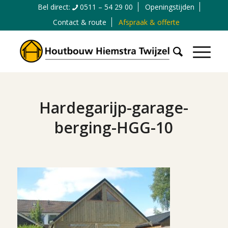
Bel direct:
0511 – 54 29 00
Openingstijden
Contact & route
Afspraak & offerte
Hardegarijp-garage-
berging-HGG-10