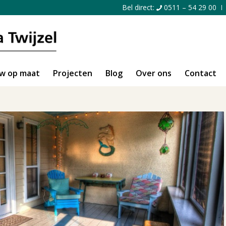
Bel direct:
0511 – 54 29 00
w op maat
Projecten
Blog
Over ons
Contact