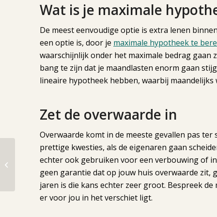
Wat is je maximale hypoth
De meest eenvoudige optie is extra lenen binnen 
een optie is, door je
maximale hypotheek te ber
waarschijnlijk onder het maximale bedrag gaan zi
bang te zijn dat je maandlasten enorm gaan stij
lineaire hypotheek hebben, waarbij maandelijks 
Zet de overwaarde in
Overwaarde komt in de meeste gevallen pas ter s
prettige kwesties, als de eigenaren gaan scheid
Zomerproof
echter ook gebruiken voor een verbouwing of in 
buitenleven:
houtbouwoplossingen
geen garantie dat op jouw huis overwaarde zit, g
voor schaduw en
jaren is die kans echter zeer groot. Bespreek d
comfort
er voor jou in het verschiet ligt.