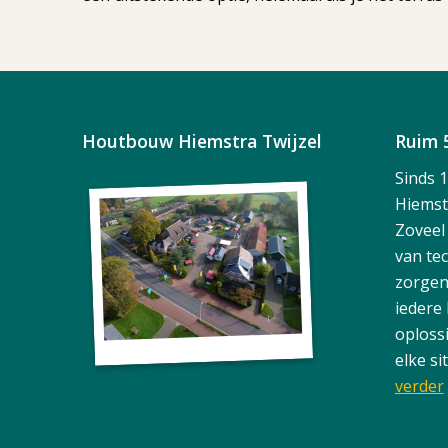
Houtbouw Hiemstra Twijzel
Ruim 
Sinds 
Hiemst
Zoveel
van te
zorgen
iedere
oploss
elke si
verder