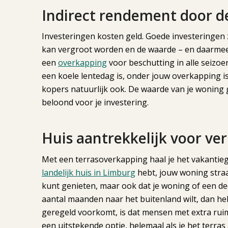
Indirect rendement door d
Investeringen kosten geld. Goede investeringen z
kan vergroot worden en de waarde – en daarmee 
een
overkapping
voor beschutting in alle seizoe
een koele lentedag is, onder jouw overkapping i
kopers natuurlijk ook. De waarde van je woning g
beloond voor je investering.
Huis aantrekkelijk voor ve
Met een terrasoverkapping haal je het vakantieg
landelijk huis in Limburg
hebt, jouw woning straal
kunt genieten, maar ook dat je woning of een dee
aantal maanden naar het buitenland wilt, dan he
geregeld voorkomt, is dat mensen met extra ruimte
een uitstekende optie, helemaal als je het terras 