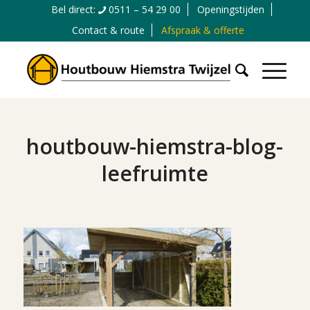
Bel direct:
0511 – 54 29 00
Openingstijden
Contact & route
Afspraak & offerte
houtbouw-hiemstra-blog-
leefruimte