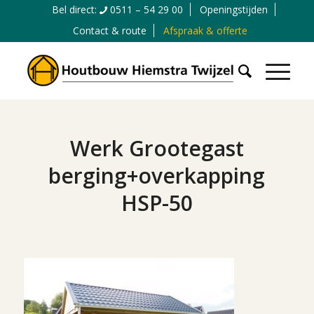
Bel direct:
0511 – 54 29 00
Openingstijden
Contact & route
Afspraak & offerte
Werk Grootegast
berging+overkapping
HSP-50