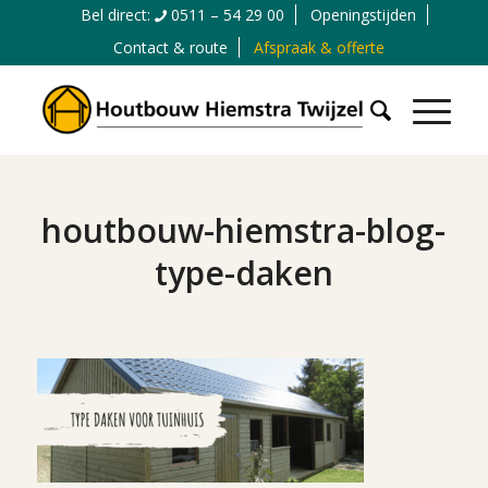
Bel direct:
0511 – 54 29 00
Openingstijden
Contact & route
Afspraak & offerte
houtbouw-hiemstra-blog-
type-daken