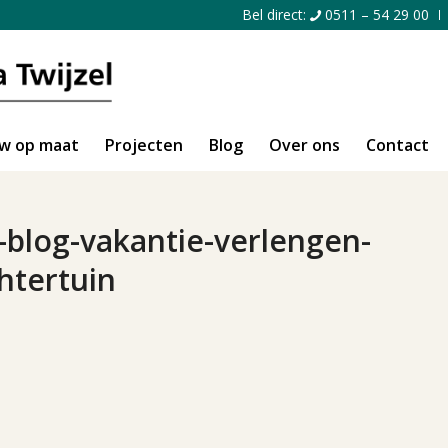
Bel direct:
0511 – 54 29 00
w op maat
Projecten
Blog
Over ons
Contact
blog-vakantie-verlengen-
htertuin