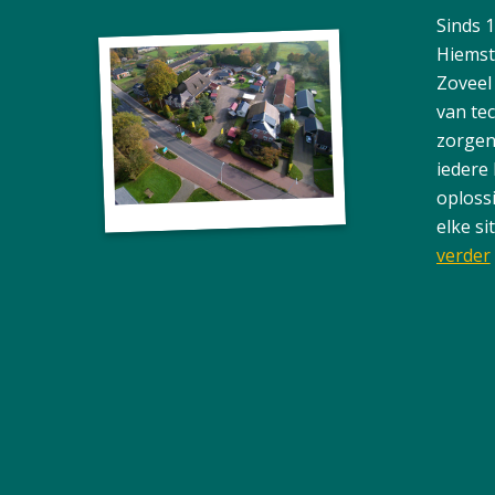
Sinds 
Hiemst
Zoveel
van te
zorgen
iedere
oploss
elke si
verder