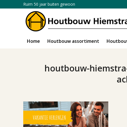
Ruim 50 jaar buiten gewoon
Home
Houtbouw assortiment
Houtbou
houtbouw-hiemstra-
ac