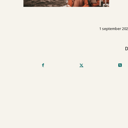
/
1 september 20
D