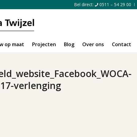
Bel direct:
0511 – 54 29 00
w op maat
Projecten
Blog
Over ons
Contact
eld_website_Facebook_WOCA-
17-verlenging