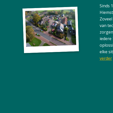
Sinds 
Hiemst
Zoveel
van te
zorgen
iedere
oploss
elke si
verder