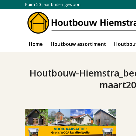
Ruim 50 jaar buiten gewoon
Home
Houtbouw assortiment
Houtbou
Houtbouw-Hiemstra_be
maart20