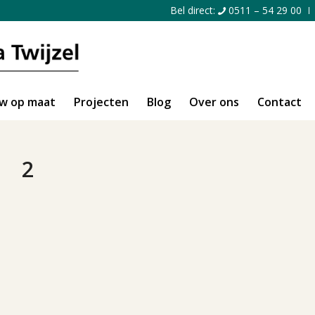
Bel direct:
0511 – 54 29 00
w op maat
Projecten
Blog
Over ons
Contact
2