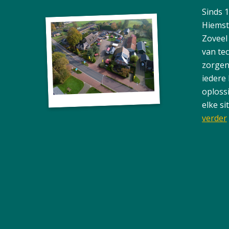
Sinds 
Hiemst
Zoveel
van te
zorgen
iedere
oploss
elke si
verder